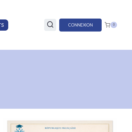
CONNEXION
TS
0