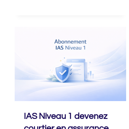
2
DEVENEZ
MANDATAIRE
EN
ASSURANCE
IAS Niveau 1 devenez
courtier en assurance