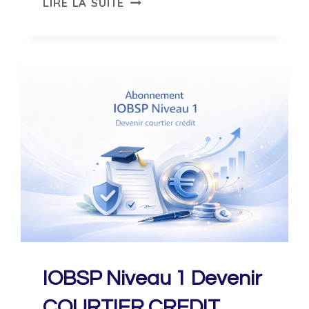
LIRE LA SUITE
ASSURANCE
VIE
ET
CAPITALISATION
–
LE
PLAN
D’ÉPARGNE
SALARIALE
15H
|
BE
JUHAN
IOBSP Niveau 1 Devenir
COURTIER CREDIT